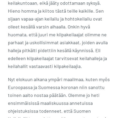
keilakuntoaan, eikä jääty odottamaan syksyä.
Hieno homma ja kiitos tästä teille kaikille. Sen
sijaan vapaa-ajan keilailu ja hohtokeilailu ovat
olleet kesällä varsin alhaalla. Onkin hyvä
huomata, että juuri me kilpakeilaajat olimme ne
parhaat ja uskollisimmat asiakkaat, joiden avulla
halleja pitkälti pidettiin kesällä käynnissä. Eli
edelleen kilpakeilaajat tarvitsevat keilahalleja ja
keilahallit vastaavasti kilpakeilaajia.
Nyt elokuun aikana ympäri maailmaa, kuten myös
Euroopassa ja Suomessa koronan niin sanottu
toinen aalto nostaa päätään. Olemme jo heti
ensimmäisissä maaliskuussa annetuissa
ohjeistuksissa todenneet, että Suomen