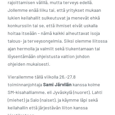
rajoittamisen välillä, mutta terveys edellä.
Jollemme enää liiku tai, että yritykset mukaan
lukien keilahallit sulkeutuvat ja menevät ehkä
konkurssiin tai se, että ihmiset eivät uskalla
hoitaa itseään – nämä kaikki aiheuttavat isoja
talous- ja terveysongelmia. Siksi olemme liitossa
ajan hermolla ja valmiit sekä tiukentamaan tai
löysentämään ohjeistusta valtion johdon
ohjeiden mukaisesti.
Vierailemme tällä viikolla 26.-27.8
toiminnanjohtaja
Sami Järvilän
kanssa kolme
SM-kisahalliamme, eli Jyväskylä (nuoret), Lahti
(miehet) ja Salo (naiset), ja käymme läpi sekä
keilahallin että järjestävän liiton kanssa