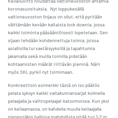
Keilailuliitto noudattaa valtioneuvoston antamia
koronasuosituksia. Nyt loppukesällä
valtioneuvoston linjaus on ollut, että pyritään
välttämään kevään kaltaista lock downia, jossa
kaikki toiminta pääsääntöisesti lopetetaan. Sen
sijaan tehdään kohdennettuja toimia, joissa
asiallisilla turvaetäisyyksillä ja tapahtumia
jakamalla sekä muilla toimilla pidetään
kohtaamisten määrät riittävän pieninä. Näin
myös SKL pyrkii nyt toimimaan.
Konkreettisin esimerkki tästä on iso päätös
pelata syksyn kaikki valtakunnansarjat kolmella
pelaajalla ja vaihtopelaajat katsomoissa. Kun yksi
on keilaamassa, on kahdella muulla keilaajalla
pienessäkin hallissa mahdollista pitää tuo 1-2 m