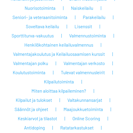
Nuorisotoiminta
Naiskeilailu
Seniori- ja veteraanitoiminta
Parakeilailu
Soveltava keilailu
Lisenssit
Sporttiturva-vakuutus
Valmennustoiminta
Henkilökohtainen keilailuvalmennus
Valmentajakoulutus ja Keilailuosaamisen kurssit
Valmentajan polku
Valmentajan verkosto
Koulutustoiminta
Tulevat valmennusleirit
Kilpailutoiminta
Miten aloittaa kilpaileminen?
Kilpailut ja tulokset
Valtakunnansarjat
Säännöt ja ohjeet
Maajoukkuetoiminta
Keskiarvot ja tilastot
Online Scoring
Antidoping
Ratatarkastukset