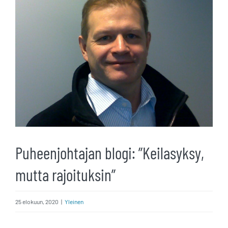
kuvaa
isompana
Puheenjohtajan blogi: ”Keilasyksy,
mutta rajoituksin”
25 elokuun, 2020
|
Yleinen