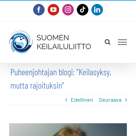
Skip
Facebook
YouTube
Instagram
Tiktok
LinkedIn
to
content
Puheenjohtajan blogi: ”Keilasyksy,
mutta rajoituksin”
Edellinen
Seuraava
Katso