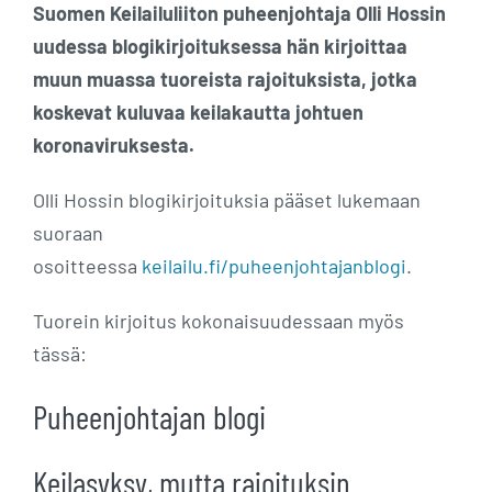
Suomen Keilailuliiton puheenjohtaja Olli Hossin
uudessa blogikirjoituksessa hän kirjoittaa
muun muassa tuoreista rajoituksista, jotka
koskevat kuluvaa keilakautta johtuen
koronaviruksesta.
Olli Hossin blogikirjoituksia pääset lukemaan
suoraan
osoitteessa
keilailu.fi/puheenjohtajanblogi
.
Tuorein kirjoitus kokonaisuudessaan myös
tässä:
Puheenjohtajan blogi
Keilasyksy, mutta rajoituksin