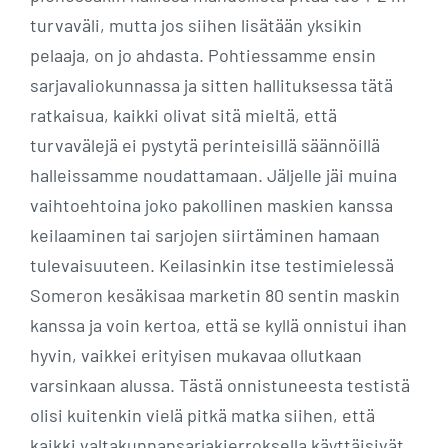
turvaväli, mutta jos siihen lisätään yksikin
pelaaja, on jo ahdasta. Pohtiessamme ensin
sarjavaliokunnassa ja sitten hallituksessa tätä
ratkaisua, kaikki olivat sitä mieltä, että
turvavälejä ei pystytä perinteisillä säännöillä
halleissamme noudattamaan. Jäljelle jäi muina
vaihtoehtoina joko pakollinen maskien kanssa
keilaaminen tai sarjojen siirtäminen hamaan
tulevaisuuteen. Keilasinkin itse testimielessä
Someron kesäkisaa marketin 80 sentin maskin
kanssa ja voin kertoa, että se kyllä onnistui ihan
hyvin, vaikkei erityisen mukavaa ollutkaan
varsinkaan alussa. Tästä onnistuneesta testistä
olisi kuitenkin vielä pitkä matka siihen, että
kaikki valtakunnansarjakierroksella käyttäisivät