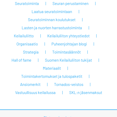
Seuratoiminta
Seuran perustaminen
Laatua seuratoimintaan
Seuratoiminnan koulutukset
Lasten ja nuorten harrastustoiminta
Keilailuliitto
Keilailuliiton yhteystiedot
Organisaatio
Puheenjohtajan blogi
Strategia
Toimintasäännöt
Hall of fame
Suomen Keilailuliiton tukijat
Materiaalit
Toimintakertomukset ja tulospaketit
Ansiomerkit
Tornados-veistos
Vastuullisuus keilailussa
SKL:n jäsenmaksut