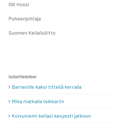
Olli Hossi
Puheenjoh
taja
Suomen Keilailuliitto
Uutiset/tiedotteet
Barnesille kaksi titteliä kerralla
Mika matkalla telkkariin
Koivuniemi keilasi kevyesti jatkoon