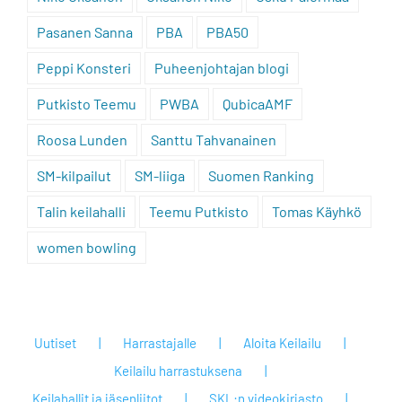
Pasanen Sanna
PBA
PBA50
Peppi Konsteri
Puheenjohtajan blogi
Putkisto Teemu
PWBA
QubicaAMF
Roosa Lunden
Santtu Tahvanainen
SM-kilpailut
SM-liiga
Suomen Ranking
Talin keilahalli
Teemu Putkisto
Tomas Käyhkö
women bowling
Uutiset
Harrastajalle
Aloita Keilailu
Keilailu harrastuksena
Keilahallit ja jäsenliitot
SKL:n videokirjasto