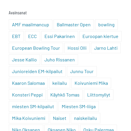
Avainsanat
AMF maailmancup
Ballmaster Open
bowling
EBT
ECC
Essi Pakarinen
Euroopan kiertue
European Bowling Tour
Hossi Olli
Jarno Lahti
Jesse Kallio
Juho Rissanen
Junioreiden EM-kilpailut
Junnu Tour
Kaaron Salomaa
keilailu
Koivuniemi Mika
Konsteri Peppi
Käyhkö Tomas
Liittomyllyt
miesten SM-kilpailut
Miesten SM-liiga
Mika Koivuniemi
Naiset
naiskeilailu
Niko Oksanen
Oksanen Niko
Osku Palermaa