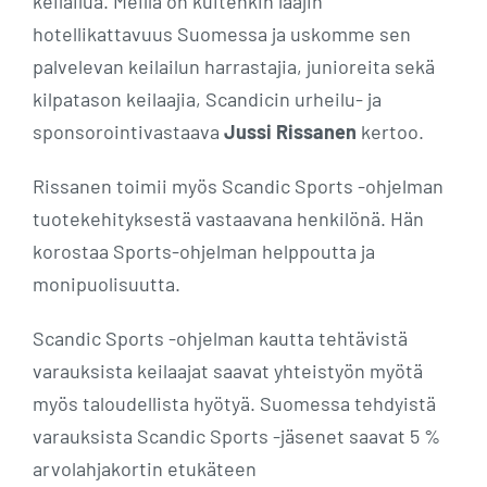
keilailua. Meillä on kuitenkin laajin
hotellikattavuus Suomessa ja uskomme sen
palvelevan keilailun harrastajia, junioreita sekä
kilpatason keilaajia, Scandicin urheilu- ja
sponsorointivastaava
Jussi Rissanen
kertoo.
Rissanen toimii myös Scandic Sports -ohjelman
tuotekehityksestä vastaavana henkilönä. Hän
korostaa Sports-ohjelman helppoutta ja
monipuolisuutta.
Scandic Sports -ohjelman kautta tehtävistä
varauksista keilaajat saavat yhteistyön myötä
myös taloudellista hyötyä. Suomessa tehdyistä
varauksista Scandic Sports -jäsenet saavat 5 %
arvolahjakortin etukäteen