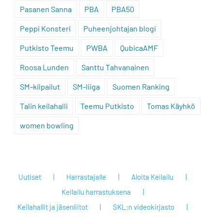
Pasanen Sanna
PBA
PBA50
Peppi Konsteri
Puheenjohtajan blogi
Putkisto Teemu
PWBA
QubicaAMF
Roosa Lunden
Santtu Tahvanainen
SM-kilpailut
SM-liiga
Suomen Ranking
Talin keilahalli
Teemu Putkisto
Tomas Käyhkö
women bowling
Uutiset
Harrastajalle
Aloita Keilailu
Keilailu harrastuksena
Keilahallit ja jäsenliitot
SKL:n videokirjasto