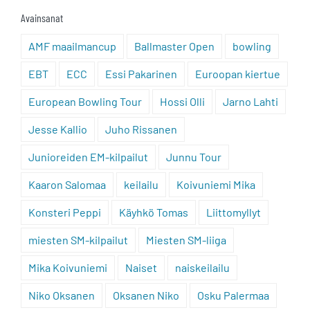
Avainsanat
AMF maailmancup
Ballmaster Open
bowling
EBT
ECC
Essi Pakarinen
Euroopan kiertue
European Bowling Tour
Hossi Olli
Jarno Lahti
Jesse Kallio
Juho Rissanen
Junioreiden EM-kilpailut
Junnu Tour
Kaaron Salomaa
keilailu
Koivuniemi Mika
Konsteri Peppi
Käyhkö Tomas
Liittomyllyt
miesten SM-kilpailut
Miesten SM-liiga
Mika Koivuniemi
Naiset
naiskeilailu
Niko Oksanen
Oksanen Niko
Osku Palermaa