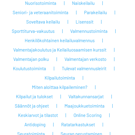
Nuorisotoiminta
Naiskeilailu
Seniori- ja veteraanitoiminta
Parakeilailu
Soveltava keilailu
Lisenssit
Sporttiturva-vakuutus
Valmennustoiminta
Henkilökohtainen keilailuvalmennus
Valmentajakoulutus ja Keilailuosaamisen kurssit
Valmentajan polku
Valmentajan verkosto
Koulutustoiminta
Tulevat valmennusleirit
Kilpailutoiminta
Miten aloittaa kilpaileminen?
Kilpailut ja tulokset
Valtakunnansarjat
Säännöt ja ohjeet
Maajoukkuetoiminta
Keskiarvot ja tilastot
Online Scoring
Antidoping
Ratatarkastukset
Seuratoiminta
Seuran perustaminen