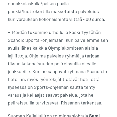
ennakkolaskulla/paikan päällä
pankki/luottokortilla maksetuista palveluista,
kun varauksen kokonaishinta ylittää 400 euroa.
– Meidän tukemme urheilulle keskittyy tähän
Scandic Sports -ohjelmaan, kun palvelemme sen
avulla lähes kaikkia Olympiakomitean alaisia
lajiliittoja. Ohjelma palvelee ryhmiä ja tarjoaa
fiksun kokonaisuuden pelireissuilla oleville
joukkueille. Kun he saapuvat ryhmänä Scandicin
hotelliin, myös työntekijät tietävät heti, että
kyseessä on Sports-ohjelman kautta tehty
varaus ja keilaajat saavat palvelua, jota he
pelireissuilla tarvitsevat, Rissanen tarkentaa.
Suomen Keilailuliiton toiminnanjohtaja
Sami