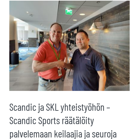
Katso
kuvaa
isompana
Scandic ja SKL yhteistyöhön –
Scandic Sports räätälöity
palvelemaan keilaajia ja seuroja