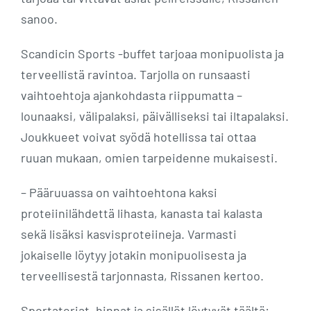
sanoo.
Scandicin Sports -buffet tarjoaa monipuolista ja
terveellistä ravintoa. Tarjolla on runsaasti
vaihtoehtoja ajankohdasta riippumatta –
lounaaksi, välipalaksi, päivälliseksi tai iltapalaksi.
Joukkueet voivat syödä hotellissa tai ottaa
ruuan mukaan, omien tarpeidenne mukaisesti.
– Pääruuassa on vaihtoehtona kaksi
proteiinilähdettä lihasta, kanasta tai kalasta
sekä lisäksi kasvisproteiineja. Varmasti
jokaiselle löytyy jotakin monipuolisesta ja
terveellisestä tarjonnasta, Rissanen kertoo.
Sportateriat, hinnat ja sisällöt löytyvät täältä: