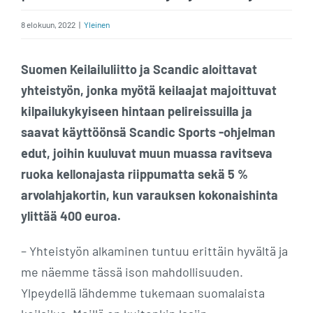
8 elokuun, 2022
|
Yleinen
Suomen Keilailuliitto ja Scandic aloittavat
yhteistyön, jonka myötä keilaajat majoittuvat
kilpailukykyiseen hintaan pelireissuilla ja
saavat käyttöönsä Scandic Sports -ohjelman
edut, joihin kuuluvat muun muassa ravitseva
ruoka kellonajasta riippumatta sekä 5 %
arvolahjakortin, kun varauksen kokonaishinta
ylittää 400 euroa.
– Yhteistyön alkaminen tuntuu erittäin hyvältä ja
me näemme tässä ison mahdollisuuden.
Ylpeydellä lähdemme tukemaan suomalaista