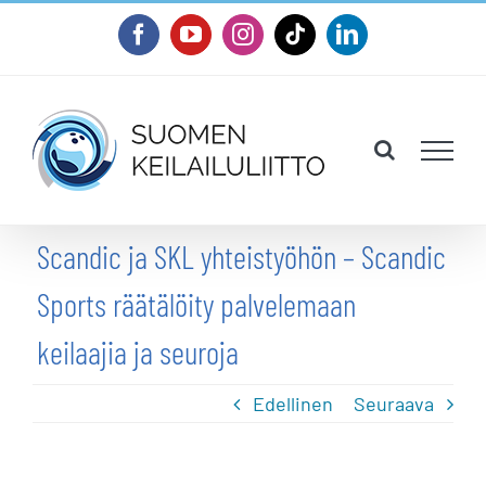
Skip
Facebook
YouTube
Instagram
Tiktok
LinkedIn
to
content
Scandic ja SKL yhteistyöhön – Scandic
Sports räätälöity palvelemaan
keilaajia ja seuroja
Edellinen
Seuraava