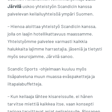
Järvilä
uskoo yhteistyön Scandicin kanssa
palvelevan keilailuyhteisöä ympäri Suomen.
– Hienoa aloittaa yhteistyö Scandicin kanssa,
jolla on laajin hotellikattavuus maassamme.
Yhteistyömme palvelee varmasti kaikkia
halukkaita lajimme harrastajia, jäseniä ja tietysti
myös seurojamme, Järvilä sanoo.
Scandic Sports -ohjelmaan kuuluu myös
lisäpalveluna muun muassa eväspaketteja ja
iltapalabuffetteja.
– Kun keilaaja lähtee kisareissulle, ei hänen
tarvitse miettiä kaikkea itse, vaan konsepti
tarjoaa tarvittavat asiat pelireissulle, Rissanen