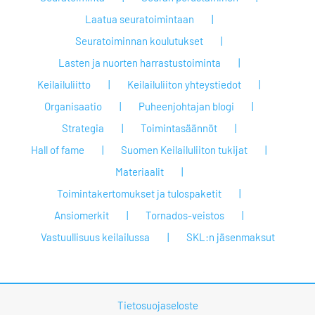
Laatua seuratoimintaan
Seuratoiminnan koulutukset
Lasten ja nuorten harrastustoiminta
Keilailuliitto
Keilailuliiton yhteystiedot
Organisaatio
Puheenjohtajan blogi
Strategia
Toimintasäännöt
Hall of fame
Suomen Keilailuliiton tukijat
Materiaalit
Toimintakertomukset ja tulospaketit
Ansiomerkit
Tornados-veistos
Vastuullisuus keilailussa
SKL:n jäsenmaksut
Tietosuojaseloste