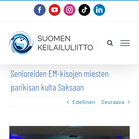
Skip
Facebook
YouTube
Instagram
Tiktok
LinkedIn
to
content
Senioreiden EM-kisojen miesten
parikisan kulta Saksaan
Edellinen
Seuraava
Katso