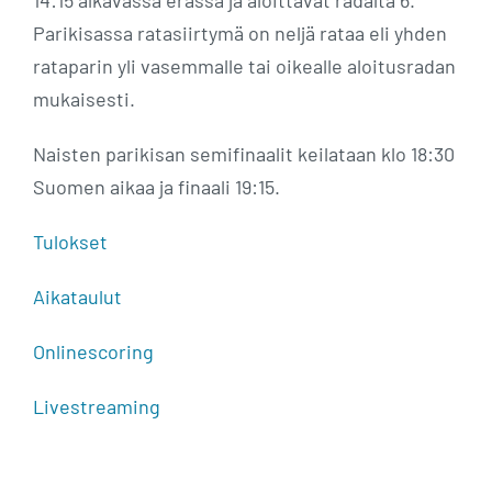
14:15 alkavassa erässä ja aloittavat radalta 6.
Parikisassa ratasiirtymä on neljä rataa eli yhden
rataparin yli vasemmalle tai oikealle aloitusradan
mukaisesti.
Naisten parikisan semifinaalit keilataan klo 18:30
Suomen aikaa ja finaali 19:15.
Tulokset
Aikataulut
Onlinescoring
Livestreaming