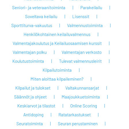
Seniori- ja veteraanitoiminta
Parakeilailu
Soveltava keilailu
Lisenssit
Sporttiturva-vakuutus
Valmennustoiminta
Henkilökohtainen keilailuvalmennus
Valmentajakoulutus ja Keilailuosaamisen kurssit
Valmentajan polku
Valmentajan verkosto
Koulutustoiminta
Tulevat valmennusleirit
Kilpailutoiminta
Miten aloittaa kilpaileminen?
Kilpailut ja tulokset
Valtakunnansarjat
Säännöt ja ohjeet
Maajoukkuetoiminta
Keskiarvot ja tilastot
Online Scoring
Antidoping
Ratatarkastukset
Seuratoiminta
Seuran perustaminen