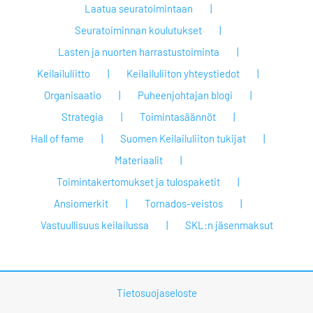
Laatua seuratoimintaan
Seuratoiminnan koulutukset
Lasten ja nuorten harrastustoiminta
Keilailuliitto
Keilailuliiton yhteystiedot
Organisaatio
Puheenjohtajan blogi
Strategia
Toimintasäännöt
Hall of fame
Suomen Keilailuliiton tukijat
Materiaalit
Toimintakertomukset ja tulospaketit
Ansiomerkit
Tornados-veistos
Vastuullisuus keilailussa
SKL:n jäsenmaksut
Tietosuojaseloste