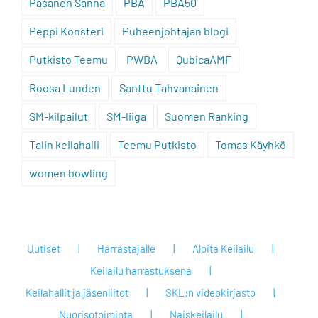
Pasanen Sanna
PBA
PBA50
Peppi Konsteri
Puheenjohtajan blogi
Putkisto Teemu
PWBA
QubicaAMF
Roosa Lunden
Santtu Tahvanainen
SM-kilpailut
SM-liiga
Suomen Ranking
Talin keilahalli
Teemu Putkisto
Tomas Käyhkö
women bowling
Uutiset
Harrastajalle
Aloita Keilailu
Keilailu harrastuksena
Keilahallit ja jäsenliitot
SKL:n videokirjasto
Nuorisotoiminta
Naiskeilailu