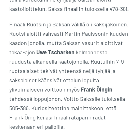
kaatoiloittelun. Saksa finaaliin tuloksella 478-381.
Finaali Ruotsin ja Saksan välillä oli kaksijakoinen.
Ruotsi aloitti vahvasti Martin Paulssonin kuuden
kaadon jonolla, mutta Saksan vasurit aloittivat
takaa-ajon
Uwe Tscharken
kolmannesta
ruudusta alkaneella kaatojonolla. Ruutuihin 7-9
ruotsalaiset tekivät yhteensä neljä tyhjää ja
saksalaiset käänsivät ottelun lopulta
ylivoimaiseen voittoon myös
Frank Öingin
tehdessä loppujonon. Voitto Saksalle tuloksella
505-386. Kuriositeettina mainittakoon, että
Frank Öing keilasi finaalirataparin radat
keskenään eri palloilla.