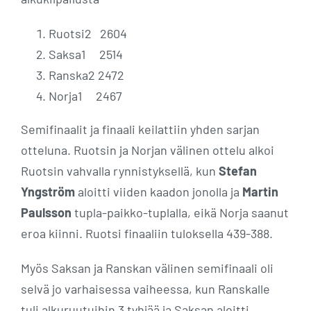
Ruotsi2 2604
Saksa1 2514
Ranska2 2472
Norja1 2467
Semifinaalit ja finaali keilattiin yhden sarjan
otteluna. Ruotsin ja Norjan välinen ottelu alkoi
Ruotsin vahvalla rynnistyksellä, kun
Stefan
Yngström
aloitti viiden kaadon jonolla ja
Martin
Paulsson
tupla-paikko-tuplalla, eikä Norja saanut
eroa kiinni. Ruotsi finaaliin tuloksella 439-388.
Myös Saksan ja Ranskan välinen semifinaali oli
selvä jo varhaisessa vaiheessa, kun Ranskalle
tuli alkuruutuihin 3 tyhjää ja Saksan aloitti