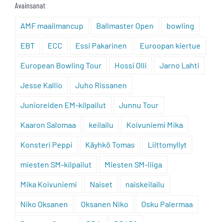
Avainsanat
AMF maailmancup
Ballmaster Open
bowling
EBT
ECC
Essi Pakarinen
Euroopan kiertue
European Bowling Tour
Hossi Olli
Jarno Lahti
Jesse Kallio
Juho Rissanen
Junioreiden EM-kilpailut
Junnu Tour
Kaaron Salomaa
keilailu
Koivuniemi Mika
Konsteri Peppi
Käyhkö Tomas
Liittomyllyt
miesten SM-kilpailut
Miesten SM-liiga
Mika Koivuniemi
Naiset
naiskeilailu
Niko Oksanen
Oksanen Niko
Osku Palermaa