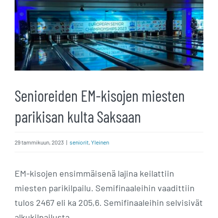
kuvaa
isompana
Senioreiden EM-kisojen miesten
parikisan kulta Saksaan
29 tammikuun, 2023
|
seniorit
,
Yleinen
EM-kisojen ensimmäisenä lajina keilattiin
miesten parikilpailu. Semifinaaleihin vaadittiin
tulos 2467 eli ka 205,6. Semifinaaleihin selvisivät
alkukilpailusta