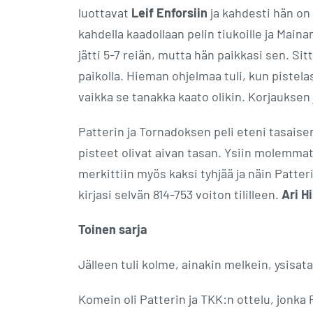
luottavat
Leif Enforsiin
ja kahdesti hän on
kahdella kaadollaan pelin tiukoille ja Main
jätti 5-7 reiän, mutta hän paikkasi sen. Sit
paikolla. Hieman ohjelmaa tuli, kun pistelas
vaikka se tanakka kaato olikin. Korjauksen 
Patterin ja Tornadoksen peli eteni tasais
pisteet olivat aivan tasan. Ysiin molemmat
merkittiin myös kaksi tyhjää ja näin Patter
kirjasi selvän 814-753 voiton tililleen.
Ari H
Toinen sarja
Jälleen tuli kolme, ainakin melkein, ysisatas
Komein oli Patterin ja TKK:n ottelu, jonka 