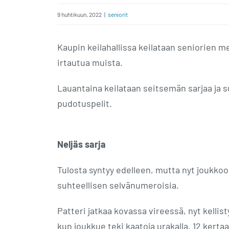
9 huhtikuun, 2022
|
seniorit
Kaupin keilahallissa keilataan seniorien m
irtautua muista.
Lauantaina keilataan seitsemän sarjaa ja s
pudotuspelit.
Neljäs sarja
Tulosta syntyy edelleen, mutta nyt joukkoon
suhteellisen selvänumeroisia.
Patteri jatkaa kovassa vireessä, nyt kellist
kun joukkue teki kaatoja urakalla. 12 kerta