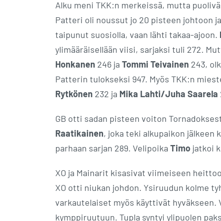
Alku meni TKK:n merkeissä, mutta puoliväl
Patteri oli noussut jo 20 pisteen johtoon 
taipunut suosiolla, vaan lähti takaa-ajoon.
ylimääräisellään viisi, sarjaksi tuli 272. M
Honkanen
246 ja
Tommi Teivainen
243, olk
Patterin tulokseksi 947. Myös TKK:n miest
Rytkönen
232 ja
Mika Lahti/Juha Saarela
GB otti sadan pisteen voiton Tornadoksest
Raatikainen
, joka teki alkupaikon jälkeen 
parhaan sarjan 289. Velipoika
Timo
jatkoi 
XO ja Mainarit kisasivat viimeiseen heitto
XO otti niukan johdon. Ysiruudun kolme tyh
varkautelaiset myös käyttivät hyväkseen.
kymppiruutuun. Tupla syntyi ylipuolen paks