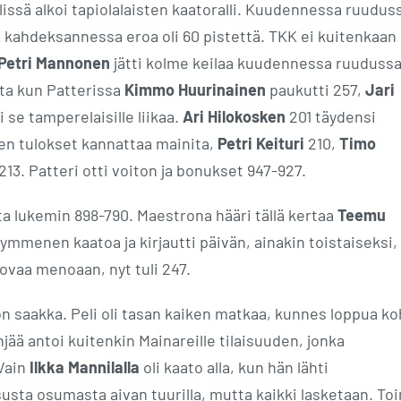
issä alkoi tapiolalaisten kaatoralli. Kuudennessa ruudus
ja kahdeksannessa eroa oli 60 pistettä. TKK ei kuitenkaan
Petri Mannonen
jätti kolme keilaa kuudennessa ruudussa
utta kun Patterissa
Kimmo Huurinainen
paukutti 257,
Jari
i se tamperelaisille liikaa.
Ari Hilokosken
201 täydensi
en tulokset kannattaa mainita,
Petri Keituri
210,
Timo
213. Patteri otti voiton ja bonukset 947-927.
a lukemin 898-790. Maestrona hääri tällä kertaa
Teemu
kymmenen kaatoa ja kirjautti päivän, ainakin toistaiseksi,
kovaa menoaan, nyt tuli 247.
on saakka. Peli oli tasan kaiken matkaa, kunnes loppua ko
jää antoi kuitenkin Mainareille tilaisuuden, jonka
 Vain
Ilkka Mannilalla
oli kaato alla, kun hän lähti
usta osumasta aivan tuurilla, mutta kaikki lasketaan. To