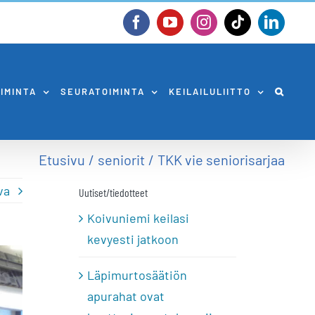
Facebook
YouTube
Instagram
Tiktok
Linked
OIMINTA
SEURATOIMINTA
KEILAILULIITTO
Etusivu
seniorit
TKK vie seniorisarjaa
va
Uutiset/tiedotteet
Koivuniemi keilasi
kevyesti jatkoon
Läpimurtosäätiön
apurahat ovat