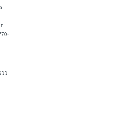
ja
un
770-
900
o