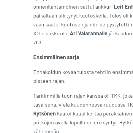
onnenkantamoinen sattui ankkuri
Leif Enf
paikaltaan siirtynyt kuutoskeila. Tulos oli
vaan kaatoi kuutosen ja niin se pystytettii
XO:n ankkurille
Ari Valarannalle
jäi kaadon 
763.
Ensimmäinen sarja
Ennakoidun kovaa tulosta tehtiin ensimmäis
pisteen rajan.
Tarkimmilla tuon rajan kanssa oli TKK, joka
tasaisena, vielä kuudennessa ruudussa TK
Rytkönen
kaatoi kuusi kertaa peräkkäinen
pötköjen avulla lopullinen ero syntyi. Ryt
vähemmän.