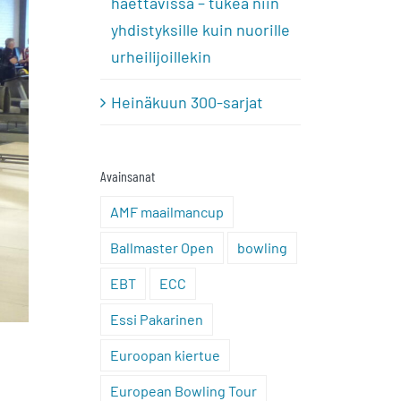
haettavissa – tukea niin
yhdistyksille kuin nuorille
urheilijoillekin
Heinäkuun 300-sarjat
Avainsanat
AMF maailmancup
Ballmaster Open
bowling
EBT
ECC
Essi Pakarinen
Euroopan kiertue
European Bowling Tour