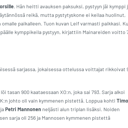
orsille
. Hän heitti avauksen paksuksi, pystyyn jäi kymppi 
 käytännössä reikä, mutta pystytyskone ei keilaa huolinut,
n omalle paikalleen. Tuon kuvan Leif varmasti paikkasi. K
päälle kymppikeila pystyyn, kirjattiin Mainareiden voitto 
essä sarjassa, jokaisessa ottelussa voittajat rikkoivat 
 löi tasan 900 kaataessaan XO:n, joka sai 793. Sarja alkoi
K:n johto oli vain kymmenen pistettä. Loppua kohti
Tim
 ja
Petri Mannonen
neljästi alun triplan lisäksi. Noiden
kösen sarja oli 256 ja Mannosen kymmenen pistettä