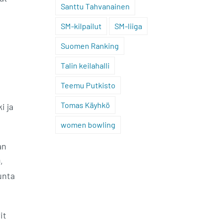
Santtu Tahvanainen
SM-kilpailut
SM-liiga
Suomen Ranking
Talin keilahalli
Teemu Putkisto
Tomas Käyhkö
i ja
women bowling
an
,
unta
it