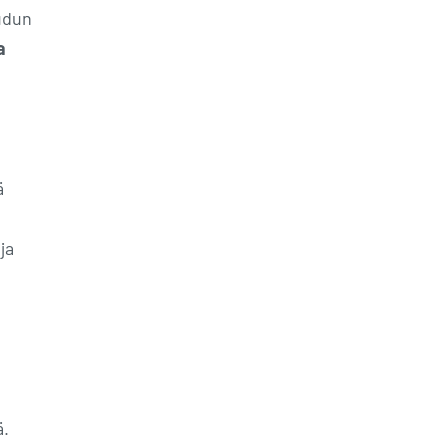
udun
a
ä
ja
ä.