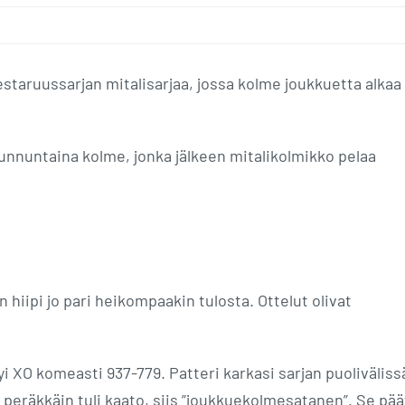
estaruussarjan mitalisarjaa, jossa kolme joukkuetta alkaa
unnuntaina kolme, jonka jälkeen mitalikolmikko pelaa
 hiipi jo pari heikompaakin tulosta. Ottelut olivat
yi XO komeasti 937-779. Patteri karkasi sarjan puoliväliss
a peräkkäin tuli kaato, siis ”joukkuekolmesatanen”. Se pää