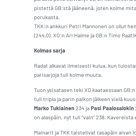
pistettä GB:stä jääneenä, joten kolme mita
porukasta.
TKK:n ankkuri Petri Mannonen on ollut henk
(244,0). XO:n Ari Halme ja GB:n Timo Raatik
Kolmas sarja
Radat alkavat ilmeisesti kulua, kun tulosta
parisarjoja tuli kolme muuta.
Tuon ysisatasen teki XO kaataessaan GB:n 
tuli tripla ja parin paikon jälkeen vielä kuu
Marko Tukiainen
234 ja
Pasi Paalosalokin
on alaspäin, nyt tuli ”vain” 238. Kavereista 
Mainarit ja TKK taistelivat tasapäin aivan 