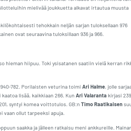
liotteluihin mielivää joukkuetta alkavat irtautua muusta
ilökohtaisesti tehokkain neljän sarjan tuloksellaan 976
ainen ovat seuraavina tuloksillaan 936 ja 966.
so hieman hiipuu. Toki ysisatanen saatiin vielä kerran rikk
940-782. Porilaisten veturina toimi
Ari Halme
, jolle sarja
si kaatoa lisää, kaikkiaan 266. Kun
Ari Valaranta
kirjasi 239
201, syntyi komea voittotulos. GB:n
Timo Raatikaisen
su
ei vaan ollut tarpeeksi apuja.
loppuun saakka ja jälleen ratkaisu meni ankkureille. Mainar