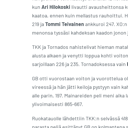
kun
Ari Hilokoski
livautti avausheittonsa k
kaatoa, ennen kuin mellastus rauhoittui. H
219 ja
Tommi Teivainen
ankkuroi 247. XO:
menonsa tyssäsi kahdeksan kaadon jonon jä
TKK ja Tornados nahistelivat hieman matal
alusta alkaen ja venytti loppua kohti voito
sarjoillaan 226 ja 235. Tornadoksessa vain
GB otti vuorostaan voiton ja vuorottelua o
vireessä ja hän jätti keiloja pystyyn vain ka
alle parin, 197. Mainareiden peli meni aika l
ylivoimaisesti 865-667.
Ruokatauolle lähdettiin TKK:n selvässä 418
parasta peliä esittänyt GB on kolmantena s