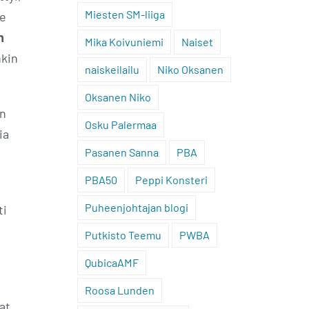
Miesten SM-liiga
me
n
Mika Koivuniemi
Naiset
nkin
naiskeilailu
Niko Oksanen
Oksanen Niko
an
Osku Palermaa
ia
Pasanen Sanna
PBA
PBA50
Peppi Konsteri
Puheenjohtajan blogi
ti
Putkisto Teemu
PWBA
QubicaAMF
Roosa Lunden
at