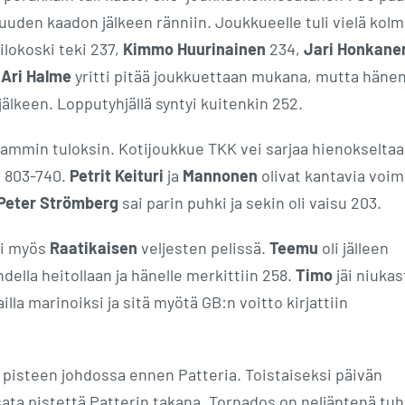
uuden kaadon jälkeen ränniin. Joukkueelle tuli vielä kol
ilokoski teki 237,
Kimmo Huurinainen
234,
Jari Honkane
n
Ari Halme
yritti pitää joukkuettaan mukana, mutta häne
lkeen. Lopputyhjällä syntyi kuitenkin 252.
ammin tuloksin. Kotijoukkue TKK vei sarjaa hienokselta
n 803-740.
Petrit Keituri
ja
Mannonen
olivat kantavia voim
Peter Strömberg
sai parin puhki ja sekin oli vaisu 203.
li myös
Raatikaisen
veljesten pelissä.
Teemu
oli jälleen
hdella heitollaan ja hänelle merkittiin 258.
Timo
jäi niukas
ailla marinoiksi ja sitä myötä GB:n voitto kirjattiin
 pisteen johdossa ennen Patteria. Toistaiseksi päivän
ata pistettä Patterin takana. Tornados on neljäntenä tuh