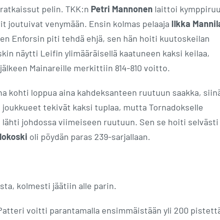
 ratkaissut pelin. TKK:n
Petri Mannonen
laittoi kymppiru
arit joutuivat venymään. Ensin kolmas pelaaja
Ilkka Mannil
ten Enforsin piti tehdä ehjä, sen hän hoiti kuutoskeilan
kin näytti Leifin ylimääräisellä kaatuneen kaksi keilaa,
jälkeen Mainareille merkittiin 814-810 voitto.
ena kohti loppua aina kahdeksanteen ruutuun saakka, siin
 joukkueet tekivät kaksi tuplaa, mutta Tornadokselle
i lähti johdossa viimeiseen ruutuun. Sen se hoiti selvästi 
ilokoski
oli pöydän paras 239-sarjallaan.
ta, kolmesti jäätiin alle parin.
Patteri voitti parantamalla ensimmäistään yli 200 pistett