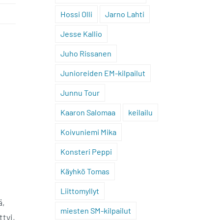
Hossi Olli
Jarno Lahti
Jesse Kallio
Juho Rissanen
Junioreiden EM-kilpailut
Junnu Tour
Kaaron Salomaa
keilailu
Koivuniemi Mika
Konsteri Peppi
Käyhkö Tomas
Liittomyllyt
ä,
miesten SM-kilpailut
ttyi,