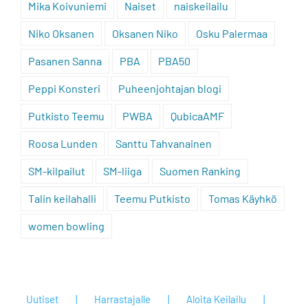
Mika Koivuniemi
Naiset
naiskeilailu
Niko Oksanen
Oksanen Niko
Osku Palermaa
Pasanen Sanna
PBA
PBA50
Peppi Konsteri
Puheenjohtajan blogi
Putkisto Teemu
PWBA
QubicaAMF
Roosa Lunden
Santtu Tahvanainen
SM-kilpailut
SM-liiga
Suomen Ranking
Talin keilahalli
Teemu Putkisto
Tomas Käyhkö
women bowling
Uutiset
Harrastajalle
Aloita Keilailu