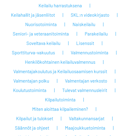
Keilailu harrastuksena
Keilahallit ja jäsenliitot
SKL:n videokirjasto
Nuorisotoiminta
Naiskeilailu
Seniori- ja veteraanitoiminta
Parakeilailu
Soveltava keilailu
Lisenssit
Sporttiturva-vakuutus
Valmennustoiminta
Henkilökohtainen keilailuvalmennus
Valmentajakoulutus ja Keilailuosaamisen kurssit
Valmentajan polku
Valmentajan verkosto
Koulutustoiminta
Tulevat valmennusleirit
Kilpailutoiminta
Miten aloittaa kilpaileminen?
Kilpailut ja tulokset
Valtakunnansarjat
Säännöt ja ohjeet
Maajoukkuetoiminta