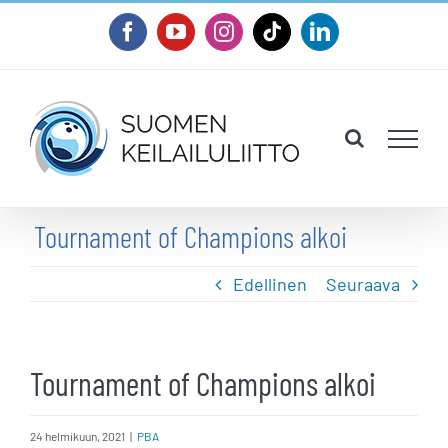
Skip
Facebook
YouTube
Instagram
Tiktok
LinkedIn
to
content
Tournament of Champions alkoi
Edellinen
Seuraava
Tournament of Champions alkoi
24 helmikuun, 2021
|
PBA