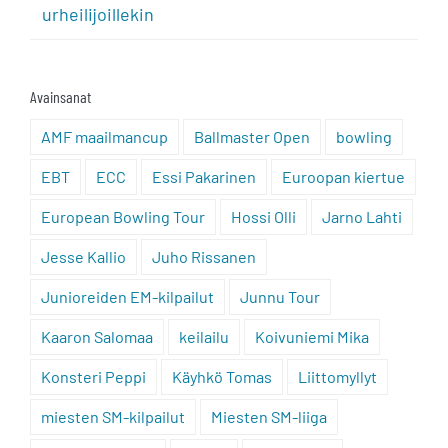
urheilijoillekin
Avainsanat
AMF maailmancup
Ballmaster Open
bowling
EBT
ECC
Essi Pakarinen
Euroopan kiertue
European Bowling Tour
Hossi Olli
Jarno Lahti
Jesse Kallio
Juho Rissanen
Junioreiden EM-kilpailut
Junnu Tour
Kaaron Salomaa
keilailu
Koivuniemi Mika
Konsteri Peppi
Käyhkö Tomas
Liittomyllyt
miesten SM-kilpailut
Miesten SM-liiga