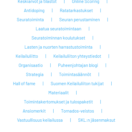
Keskiarvot ja tilastot
Online Scoring
Antidoping
Ratatarkastukset
Seuratoiminta
Seuran perustaminen
Laatua seuratoimintaan
Seuratoiminnan koulutukset
Lasten ja nuorten harrastustoiminta
Keilailuliitto
Keilailuliiton yhteystiedot
Organisaatio
Puheenjohtajan blogi
Strategia
Toimintasäännöt
Hall of fame
Suomen Keilailuliiton tukijat
Materiaalit
Toimintakertomukset ja tulospaketit
Ansiomerkit
Tornados-veistos
Vastuullisuus keilailussa
SKL:n jäsenmaksut