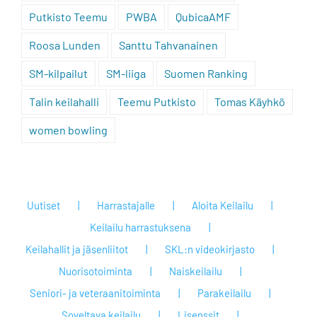
Putkisto Teemu
PWBA
QubicaAMF
Roosa Lunden
Santtu Tahvanainen
SM-kilpailut
SM-liiga
Suomen Ranking
Talin keilahalli
Teemu Putkisto
Tomas Käyhkö
women bowling
Uutiset
Harrastajalle
Aloita Keilailu
Keilailu harrastuksena
Keilahallit ja jäsenliitot
SKL:n videokirjasto
Nuorisotoiminta
Naiskeilailu
Seniori- ja veteraanitoiminta
Parakeilailu
Soveltava keilailu
Lisenssit