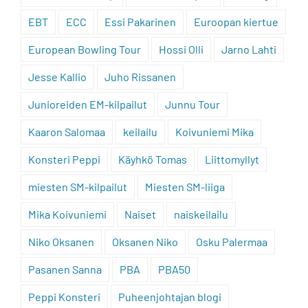
EBT
ECC
Essi Pakarinen
Euroopan kiertue
European Bowling Tour
Hossi Olli
Jarno Lahti
Jesse Kallio
Juho Rissanen
Junioreiden EM-kilpailut
Junnu Tour
Kaaron Salomaa
keilailu
Koivuniemi Mika
Konsteri Peppi
Käyhkö Tomas
Liittomyllyt
miesten SM-kilpailut
Miesten SM-liiga
Mika Koivuniemi
Naiset
naiskeilailu
Niko Oksanen
Oksanen Niko
Osku Palermaa
Pasanen Sanna
PBA
PBA50
Peppi Konsteri
Puheenjohtajan blogi