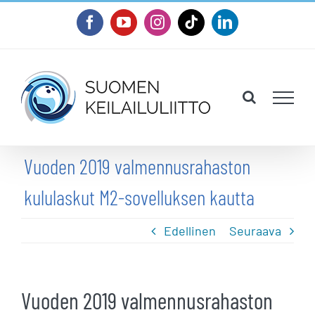
Skip
Facebook
YouTube
Instagram
Tiktok
LinkedIn
to
content
Vuoden 2019 valmennusrahaston
kululaskut M2-sovelluksen kautta
Edellinen
Seuraava
Vuoden 2019 valmennusrahaston