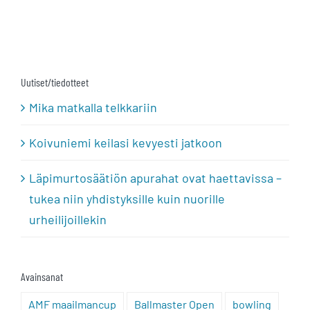
Uutiset/tiedotteet
Mika matkalla telkkariin
Koivuniemi keilasi kevyesti jatkoon
Läpimurtosäätiön apurahat ovat haettavissa –
tukea niin yhdistyksille kuin nuorille
urheilijoillekin
Avainsanat
AMF maailmancup
Ballmaster Open
bowling