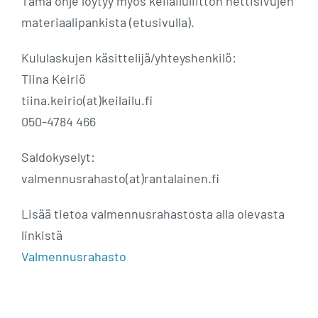
Tämä ohje löytyy myös keilailuliitton nettisivujen
materiaalipankista (etusivulla).
Kululaskujen käsittelijä/yhteyshenkilö:
Tiina Keiriö
tiina.keirio(at)keilailu.fi
050-4784 466
Saldokyselyt:
valmennusrahasto(at)rantalainen.fi
Lisää tietoa valmennusrahastosta alla olevasta
linkistä
Valmennusrahasto