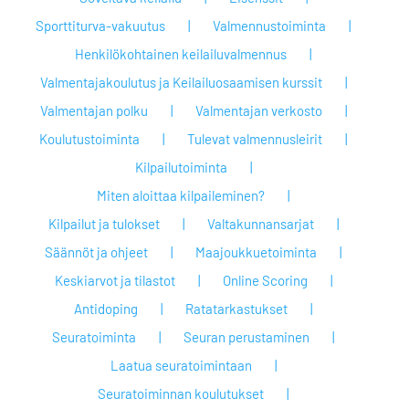
Sporttiturva-vakuutus
Valmennustoiminta
Henkilökohtainen keilailuvalmennus
Valmentajakoulutus ja Keilailuosaamisen kurssit
Valmentajan polku
Valmentajan verkosto
Koulutustoiminta
Tulevat valmennusleirit
Kilpailutoiminta
Miten aloittaa kilpaileminen?
Kilpailut ja tulokset
Valtakunnansarjat
Säännöt ja ohjeet
Maajoukkuetoiminta
Keskiarvot ja tilastot
Online Scoring
Antidoping
Ratatarkastukset
Seuratoiminta
Seuran perustaminen
Laatua seuratoimintaan
Seuratoiminnan koulutukset