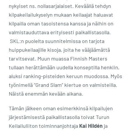
nykyiset ns. nollasarjalaiset. Keväällä tehdyn
kilpakeilailukyselyn mukaan keilaajat haluavat
kilpailla oman tasoistensa kanssa ja näihin on
valmistauduttava erityisesti paikallistasolla.
SKL:n puolelta suunnitelmissa on tarjota
huippukeilaajille kisoja, joita he vääjäämättä
tarvitsevat. Muun muassa Finnish Masters
tullaan herättämään uudella konseptilla henkiin,
aluksi ranking-pisteiden keruun muodossa. Myös
työnimellä ”Grand Slam” kiertue on valmisteilla.
Näistä enemmän kevään aikana.
Tämän jälkeen oman esimerkkinsä kilpailujen
järjestämisestä paikallistasolla toivat Turun
Keilailuliiton toiminnanjohtaja
Kai Hildén
ja