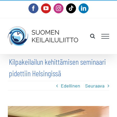
Skip
Facebook
YouTube
Instagram
Tiktok
LinkedIn
to
content
Kilpakeilailun kehittämisen seminaari
pidettiin Helsingissä
Edellinen
Seuraava
Katso