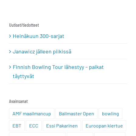
Uutiset/tiedotteet
Heinäkuun 300-sarjat
Janawicz jälleen piikissä
Finnish Bowling Tour lähestyy – paikat
täyttyvät
Avainsanat
AMF maailmancup
Ballmaster Open
bowling
EBT
ECC
Essi Pakarinen
Euroopan kiertue