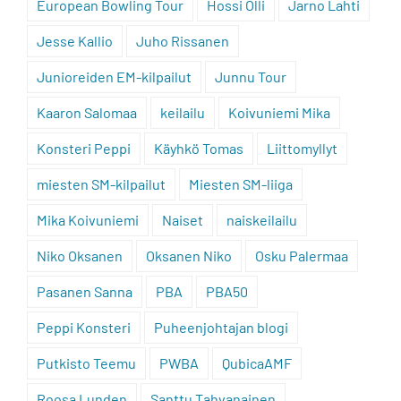
European Bowling Tour
Hossi Olli
Jarno Lahti
Jesse Kallio
Juho Rissanen
Junioreiden EM-kilpailut
Junnu Tour
Kaaron Salomaa
keilailu
Koivuniemi Mika
Konsteri Peppi
Käyhkö Tomas
Liittomyllyt
miesten SM-kilpailut
Miesten SM-liiga
Mika Koivuniemi
Naiset
naiskeilailu
Niko Oksanen
Oksanen Niko
Osku Palermaa
Pasanen Sanna
PBA
PBA50
Peppi Konsteri
Puheenjohtajan blogi
Putkisto Teemu
PWBA
QubicaAMF
Roosa Lunden
Santtu Tahvanainen