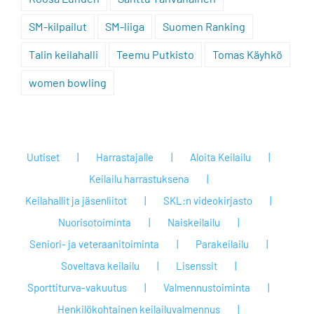
SM-kilpailut
SM-liiga
Suomen Ranking
Talin keilahalli
Teemu Putkisto
Tomas Käyhkö
women bowling
Uutiset
Harrastajalle
Aloita Keilailu
Keilailu harrastuksena
Keilahallit ja jäsenliitot
SKL:n videokirjasto
Nuorisotoiminta
Naiskeilailu
Seniori- ja veteraanitoiminta
Parakeilailu
Soveltava keilailu
Lisenssit
Sporttiturva-vakuutus
Valmennustoiminta
Henkilökohtainen keilailuvalmennus