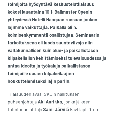
toimijoita hyödyntävä keskustelutilaisuus
kokosi lauantaina 10.1. Ballmaster Openin
yhteydessä Hotelli Haagaan runsaan joukon
lajimme vaikuttajia. Paikalla oli n.
kolmisenkymmentä osallistujaa. Seminaarin
tarkoituksena oli luoda suuntaviivoja niin
valtakunnallisen kuin alue- ja paikallistason
kilpakeilailun kehittämiseksi tulevaisuudessa ja
antaa ideoita ja työkaluja paikallistason
toimijoille uusien kilpakeilaajien
houkuttelemiseksi lajin pariin.
Tilaisuuden avasi SKL:n hallituksen
puheenjohtaja
Aki Aarikka
, jonka jälkeen
toiminnanjohtaja
Sami Järvilä
kävi läpi liiton