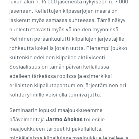
luvun alun n. 14 000 jäsenestä nykyiseen n. 7 000
jäseneen. Keilattujen kilpasarjojen määrä on
laskenut myös samassa suhteessa. Tämä näkyy
huolestuttavasti myös välineiden myynnissä.
Helminen peräänkuulutti kilpailujen järjestäjille
rohkeutta kokeilla jotain uutta. Pienempi joukko
kuitenkin edelleen kilpailee aktiivisesti.
Sosiaalisuus on tämän päivän keilailussa
edelleen tärkeässä roolissa ja esimerkiksi
erilaisten kilpailutapahtumien järjestäminen eri
kohderyhmille voisi olla toimiva juttu.
Seminaarin lopuksi maajoukkueemme
päävalmentaja
Jarmo Ahokas
toi esille
maajoukkueen tarpeet kilpakeilailulta,
minkälaisissa kilpailuissa maajoukkue leireilee ja