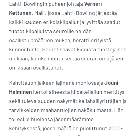
Lahti-Bowlingin puheenjohtaja
Verneri
Kettunen
. Malli, jossa Lahti-Bowling järjestää
kaikki kauden erikoiskilpailut ja jyvittää saadut
tuotot kilpailuista seuroille heidän
osallistujamäärien mukaa, herätti erityistä
kiinnostusta. Seurat saavat kisoista tuottoja sen
mukaan, kuinka monta kertaa seuran oma jäsen
on kisaan osallistunut.
Kahvitauon jälkeen lajimme moniosaaja
Jouni
Helminen
kertoi aiheesta kilpakeilailun merkitys
sekä tulevaisuuden näkymät keilahalliyrittäjien ja
tarvikkeiden maahantuojien näkökulmasta. Hän
toi esille huolensa jäsenmäärämme
kehityksestä, jossa määrä on puolittunut 2000-