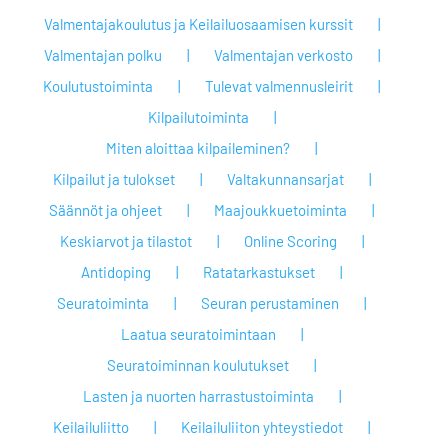
Valmentajakoulutus ja Keilailuosaamisen kurssit
Valmentajan polku
Valmentajan verkosto
Koulutustoiminta
Tulevat valmennusleirit
Kilpailutoiminta
Miten aloittaa kilpaileminen?
Kilpailut ja tulokset
Valtakunnansarjat
Säännöt ja ohjeet
Maajoukkuetoiminta
Keskiarvot ja tilastot
Online Scoring
Antidoping
Ratatarkastukset
Seuratoiminta
Seuran perustaminen
Laatua seuratoimintaan
Seuratoiminnan koulutukset
Lasten ja nuorten harrastustoiminta
Keilailuliitto
Keilailuliiton yhteystiedot