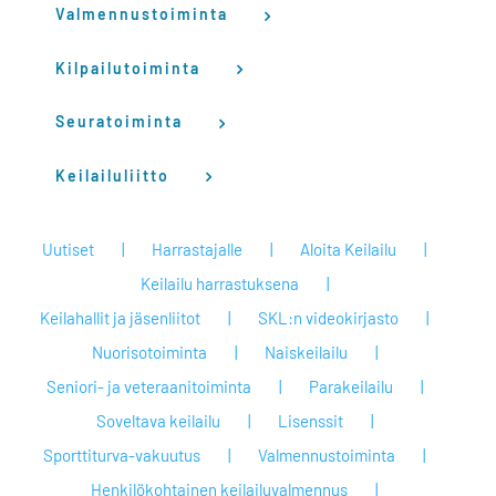
Valmennustoiminta
Kilpailutoiminta
Seuratoiminta
Keilailuliitto
Uutiset
Harrastajalle
Aloita Keilailu
Keilailu harrastuksena
Keilahallit ja jäsenliitot
SKL:n videokirjasto
Nuorisotoiminta
Naiskeilailu
Seniori- ja veteraanitoiminta
Parakeilailu
Soveltava keilailu
Lisenssit
Sporttiturva-vakuutus
Valmennustoiminta
Henkilökohtainen keilailuvalmennus