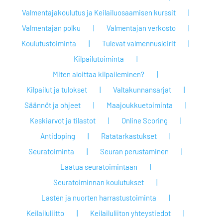
Valmentajakoulutus ja Keilailuosaamisen kurssit
Valmentajan polku
Valmentajan verkosto
Koulutustoiminta
Tulevat valmennusleirit
Kilpailutoiminta
Miten aloittaa kilpaileminen?
Kilpailut ja tulokset
Valtakunnansarjat
Säännöt ja ohjeet
Maajoukkuetoiminta
Keskiarvot ja tilastot
Online Scoring
Antidoping
Ratatarkastukset
Seuratoiminta
Seuran perustaminen
Laatua seuratoimintaan
Seuratoiminnan koulutukset
Lasten ja nuorten harrastustoiminta
Keilailuliitto
Keilailuliiton yhteystiedot