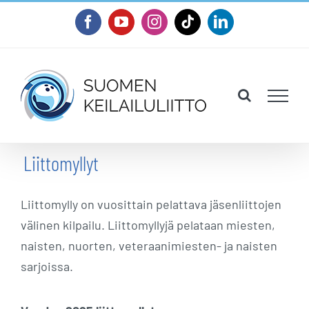
Skip
Facebook
YouTube
Instagram
Tiktok
LinkedIn
to
content
Liittomyllyt
Liittomylly on vuosittain pelattava jäsenliittojen
välinen kilpailu. Liittomyllyjä pelataan miesten,
naisten, nuorten, veteraanimiesten- ja naisten
sarjoissa.