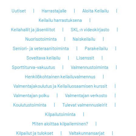
Uutiset
Harrastajalle
Aloita Keilailu
Keilailu harrastuksena
Keilahallit ja jäsenliitot
SKL:n videokirjasto
Nuorisotoiminta
Naiskeilailu
Seniori- ja veteraanitoiminta
Parakeilailu
Soveltava keilailu
Lisenssit
Sporttiturva-vakuutus
Valmennustoiminta
Henkilökohtainen keilailuvalmennus
Valmentajakoulutus ja Keilailuosaamisen kurssit
Valmentajan polku
Valmentajan verkosto
Koulutustoiminta
Tulevat valmennusleirit
Kilpailutoiminta
Miten aloittaa kilpaileminen?
Kilpailut ja tulokset
Valtakunnansarjat