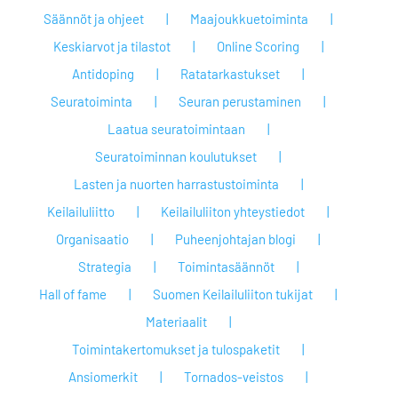
Säännöt ja ohjeet
Maajoukkuetoiminta
Keskiarvot ja tilastot
Online Scoring
Antidoping
Ratatarkastukset
Seuratoiminta
Seuran perustaminen
Laatua seuratoimintaan
Seuratoiminnan koulutukset
Lasten ja nuorten harrastustoiminta
Keilailuliitto
Keilailuliiton yhteystiedot
Organisaatio
Puheenjohtajan blogi
Strategia
Toimintasäännöt
Hall of fame
Suomen Keilailuliiton tukijat
Materiaalit
Toimintakertomukset ja tulospaketit
Ansiomerkit
Tornados-veistos