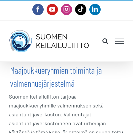
Skip
Facebook
YouTube
Instagram
Tiktok
LinkedIn
to
content
Maajoukkueryhmien toiminta ja
valmennusjärjestelmä
Suomen Keilailuliiton tarjoaa
maajoukkueryhmille valmennuksen sekä
asiantuntijaverkoston. Valmentajat
asiantuntijaverkostoineen ovat urheilijan
käytössä ja tämä koko järjestelmä on suunniteltu