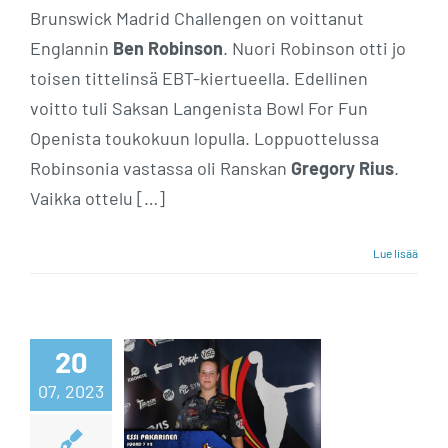
Brunswick Madrid Challengen on voittanut
Englannin
Ben Robinson
. Nuori Robinson otti jo
toisen tittelinsä EBT-kiertueella. Edellinen
voitto tuli Saksan Langenista Bowl For Fun
Openista toukokuun lopulla. Loppuottelussa
Robinsonia vastassa oli Ranskan
Gregory Rius
.
Vaikka ottelu […]
Lue lisää
Brunswick
20
Madrid
07, 2023
Challenge