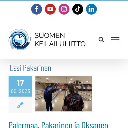
Skip
Facebook
YouTube
Instagram
Tiktok
LinkedIn
to
content
Essi Pakarinen
Palermaa,
Pakarinen ja
17
09, 2023
Oksanen
loppukilpailuun
Norjassa
Palermaa, Pakarinen ja Oksanen