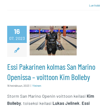
Lue lisää
Essi Pakarinen
kolmas San
16
Marino
07, 2023
Openissa –
voittoon Kim
Essi Pakarinen kolmas San Marino
Bolleby
Openissa – voittoon Kim Bolleby
16 heinäkuun, 2023
|
Yleinen
Storm San Marino Openin voittoon keilasi
Kim
Bolleby
, toiseksi keilasi
Lukas Jelinek
.
Essi