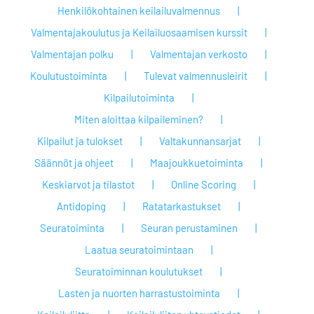
Henkilökohtainen keilailuvalmennus
Valmentajakoulutus ja Keilailuosaamisen kurssit
Valmentajan polku
Valmentajan verkosto
Koulutustoiminta
Tulevat valmennusleirit
Kilpailutoiminta
Miten aloittaa kilpaileminen?
Kilpailut ja tulokset
Valtakunnansarjat
Säännöt ja ohjeet
Maajoukkuetoiminta
Keskiarvot ja tilastot
Online Scoring
Antidoping
Ratatarkastukset
Seuratoiminta
Seuran perustaminen
Laatua seuratoimintaan
Seuratoiminnan koulutukset
Lasten ja nuorten harrastustoiminta