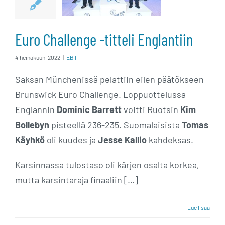
Englantiin
Euro Challenge -titteli Englantiin
4 heinäkuun, 2022
|
EBT
Saksan Münchenissä pelattiin eilen päätökseen
Brunswick Euro Challenge. Loppuottelussa
Englannin
Dominic Barrett
voitti Ruotsin
Kim
Bollebyn
pisteellä 236-235. Suomalaisista
Tomas
Käyhkö
oli kuudes ja
Jesse Kallio
kahdeksas.
Karsinnassa tulostaso oli kärjen osalta korkea,
mutta karsintaraja finaaliin […]
Lue lisää