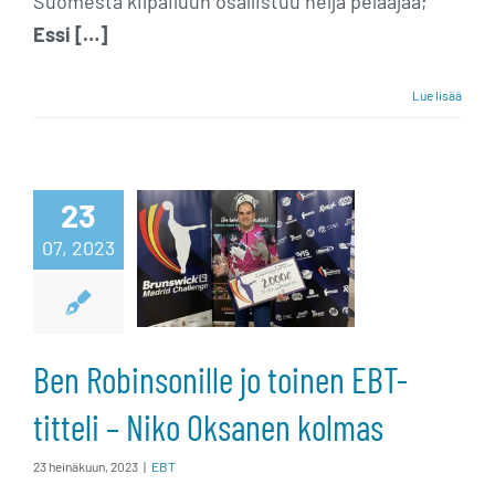
Suomesta kilpailuun osallistuu neljä pelaajaa;
Essi […]
Lue lisää
Ben
Robinsonille jo
23
toinen EBT-
07, 2023
titteli – Niko
Oksanen
Ben Robinsonille jo toinen EBT-
kolmas
titteli – Niko Oksanen kolmas
23 heinäkuun, 2023
|
EBT