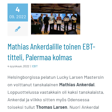
Ankerdalille
4
toinen EBT-
09, 2022
titteli,
Palermaa
Mathias Ankerdalille toinen EBT-
kolmas
titteli, Palermaa kolmas
4 syyskuun, 2022
|
EBT
Helsingborgissa pelatun Lucky Larsen Mastersin
on voittanut tanskalainen
Mathias Ankerdal
.
Loppuottelussa vastakkain oli kaksi tanskalaista,
Ankerdal ja viikko sitten myös Odensessa
toiseksi tullut
Thomas Larsen
. Nuori Ankerdal