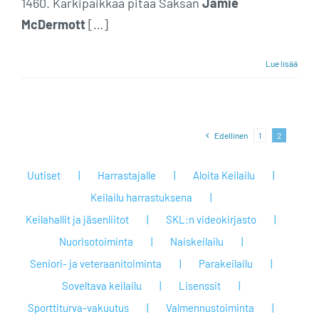
1460. Kärkipaikkaa pitää Saksan
Jamie
McDermott
[…]
Lue lisää
Edellinen
1
2
Uutiset
Harrastajalle
Aloita Keilailu
Keilailu harrastuksena
Keilahallit ja jäsenliitot
SKL:n videokirjasto
Nuorisotoiminta
Naiskeilailu
Seniori- ja veteraanitoiminta
Parakeilailu
Soveltava keilailu
Lisenssit
Sporttiturva-vakuutus
Valmennustoiminta