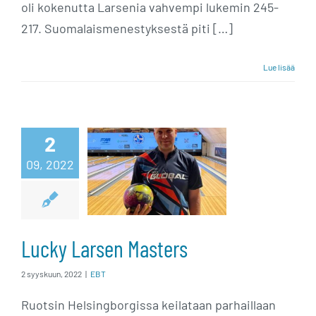
oli kokenutta Larsenia vahvempi lukemin 245-
217. Suomalaismenestyksestä piti […]
Lue lisää
2
Lucky Larsen
09, 2022
Masters
Lucky Larsen Masters
2 syyskuun, 2022
|
EBT
Ruotsin Helsingborgissa keilataan parhaillaan