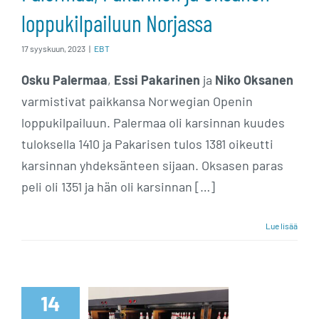
loppukilpailuun Norjassa
17 syyskuun, 2023
|
EBT
Osku Palermaa
,
Essi Pakarinen
ja
Niko Oksanen
varmistivat paikkansa Norwegian Openin
loppukilpailuun. Palermaa oli karsinnan kuudes
tuloksella 1410 ja Pakarisen tulos 1381 oikeutti
karsinnan yhdeksänteen sijaan. Oksasen paras
peli oli 1351 ja hän oli karsinnan […]
Lue lisää
Neljä
suomalaista
14