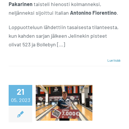
Pakarinen
taisteli hienosti kolmanneksi,
neljänneksi sijoittui Italian
Antonino Fiorentino
.
Loppuotteluun lähdettiin tasaisesta tilanteesta,
kun kahden sarjan jälkeen Jelinekin pisteet
olivat 523 ja Bollebyn […]
Lue lisää
Nuori
21
englantilainen
05, 2023
otti voiton
Saksassa