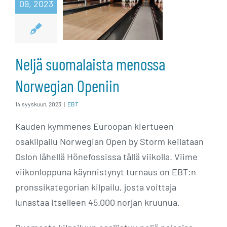
09, 2023
menossa
Norwegian
Openiin
Neljä suomalaista menossa
Norwegian Openiin
14 syyskuun, 2023
|
EBT
Kauden kymmenes Euroopan kiertueen
osakilpailu Norwegian Open by Storm keilataan
Oslon lähellä Hönefossissa tällä viikolla. Viime
viikonloppuna käynnistynyt turnaus on EBT:n
pronssikategorian kilpailu, josta voittaja
lunastaa itselleen 45.000 norjan kruunua.